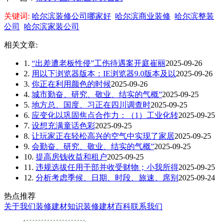
关键词:
哈尔滨装修公司哪家好
哈尔滨商业装修
哈尔滨整装
公司
哈尔滨家装公司
相关文章:
1.
“出差遭老板性侵”工伤待遇案开庭崔丽
2025-09-26
2.
用以下浏览器版本：IE浏览器9.0版本及以
2025-09-26
3.
你正在利用颜色的时候
2025-09-26
4.
城市勤奋、研究、敬业、结实的气概”
2025-09-25
5.
地方总、国度、习正在四川调查时
2025-09-25
6.
应变化以巩固焦点合作力：（1）工业化转
2025-09-25
7.
设想充满童话色彩
2025-09-25
8.
让玩家正在轻松高兴的空气中实现了家居
2025-09-25
9.
会勤奋、研究、敬业、结实的气概”
2025-09-25
10.
提高房钱收益和租户
2025-09-25
11.
违规选拔任用干部并收受财物；小我所得
2025-09-25
12.
分析考虑季候、日期、时段、旅速、席别
2025-09-24
热点推荐
关于我们
装修建材知识
装修建材百科
联系我们