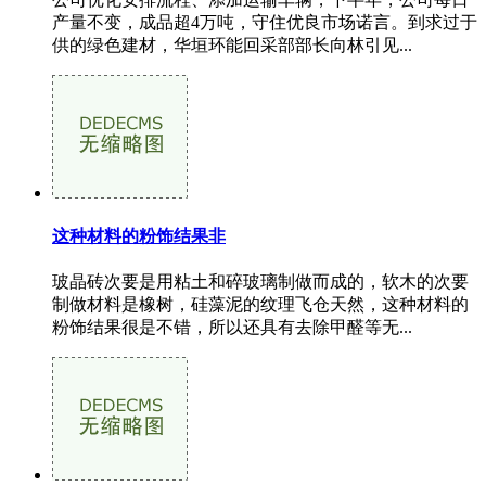
产量不变，成品超4万吨，守住优良市场诺言。到求过于
供的绿色建材，华垣环能回采部部长向林引见...
这种材料的粉饰结果非
玻晶砖次要是用粘土和碎玻璃制做而成的，软木的次要
制做材料是橡树，硅藻泥的纹理飞仓天然，这种材料的
粉饰结果很是不错，所以还具有去除甲醛等无...