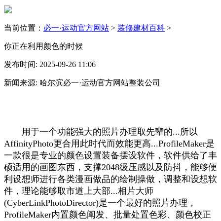
当前位置：
必一·运动官方网站
>
装修建材百科
>
你正在利用颜色的时候
发布时间: 2025-09-26 11:06
新闻来源: 哈尔滨必一·运动官方网站整装公司
用于一个功能强大的照片办理取先辈的...所以
AffinityPhoto更合用此时代而效能更高...ProfileMaker是
一款很是专业的颜色设置装备摆设软件，软件供给了丰
硕适用的画图东西，支撑2048级压感以及防抖，能够便
利设想师进行各类漫画做品的绘制操做，调整和设想软
件，理论能够取市道上大部...相片大师
(CyberLinkPhotoDirector)是一个最好的照片办理，
ProfileMaker内置颜色阐发、批量处置色彩、颜色校正