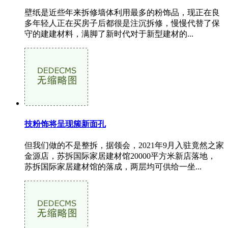
壁纸是近些年来拆修墙体利用最多的粉饰品，现正在良
多年轻人正在买房子后都很是注沉拆修，慢慢代替了保
守的建建材料，满脚了新时代对于新型建材的...
技粉饰将呈现簇新面孔
但我们做的不是整拆，据领会，2021年9月入驻竟然之家
金源店，苏拆国际家居建材馆20000平方米新店落地，
苏拆国际家居建材馆的落成，两层均可供给一坐...