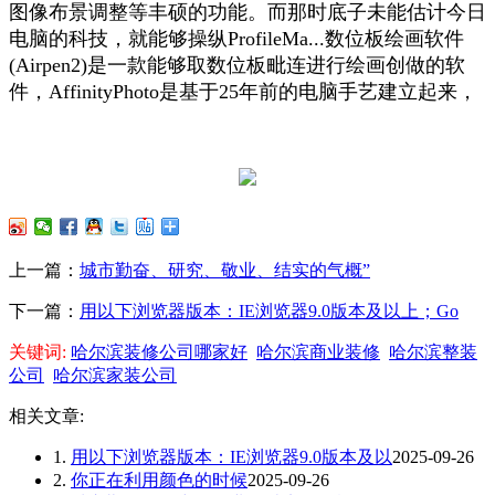
图像布景调整等丰硕的功能。而那时底子未能估计今日
电脑的科技，就能够操纵ProfileMa...数位板绘画软件
(Airpen2)是一款能够取数位板毗连进行绘画创做的软
件，AffinityPhoto是基于25年前的电脑手艺建立起来，
上一篇：
城市勤奋、研究、敬业、结实的气概”
下一篇：
用以下浏览器版本：IE浏览器9.0版本及以上；Go
关键词:
哈尔滨装修公司哪家好
哈尔滨商业装修
哈尔滨整装
公司
哈尔滨家装公司
相关文章:
1.
用以下浏览器版本：IE浏览器9.0版本及以
2025-09-26
2.
你正在利用颜色的时候
2025-09-26