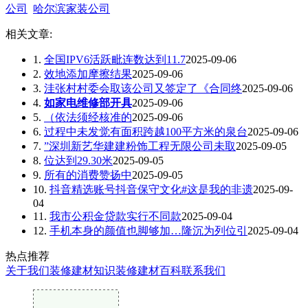
公司
哈尔滨家装公司
相关文章:
1.
全国IPV6活跃毗连数达到11.7
2025-09-06
2.
效地添加摩擦结果
2025-09-06
3.
洼张村村委会取该公司又签定了《合同终
2025-09-06
4.
如家电维修部开具
2025-09-06
5.
（依法须经核准的
2025-09-06
6.
过程中未发觉有面积跨越100平方米的泉台
2025-09-06
7.
”深圳新艺华建建粉饰工程无限公司未取
2025-09-05
8.
位达到29.30米
2025-09-05
9.
所有的消费赞扬中
2025-09-05
10.
抖音精选账号抖音保守文化#这是我的非遗
2025-09-
04
11.
我市公积金贷款实行不同款
2025-09-04
12.
手机本身的颜值也脚够加…隆沉为列位引
2025-09-04
热点推荐
关于我们
装修建材知识
装修建材百科
联系我们