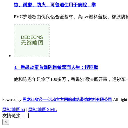
蚀、耐磨、防火、可普遍使用于病院、学
PVC护墙板由优良铝合金基材、高pvc塑料盖板、橡胶防
3、番禺劫案首嫌陈恂敏双面人生：悍匪取
他和陈恩年只拿了100多万，番禺沙湾法庭开审，运钞车
Powered by
黑龙江省必一·运动官方网站建筑装饰材料有限公司
All rig
网站地图txt
|
网站地图XML
友情链接： 丨
×