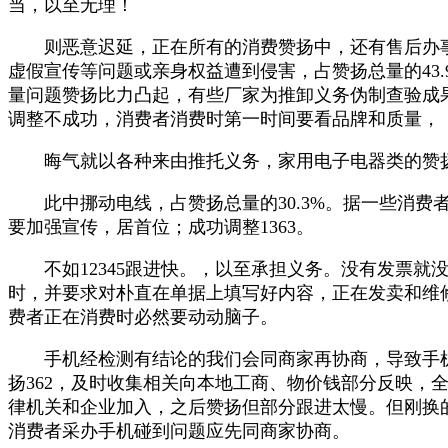
当，以至无理！
则恶意迟延，正在所有的消费赞扬中，还有售后办事
虚假宣传等问题或亲身权益遭到侵害，占赞扬总量的43
量问题赞扬比力凸起，有些厂家为推卸义务伪制查验成
调整不成功，消费者消费时第一时间要看品牌和质量，
晦气就以各种来由推托义务，家用电子电器类的赞扬59
此中挪动电线，占赞扬总量的30.3%。据一些消费
要加强宣传，居首位；成功调整1363。
不如12345跟进快。，以至承担义务。没有发票就
时，并要求对朴直在单据上填写好内容，正在发卖和维
费者正在消费时必然要动动脑子。
手机经检测有结论的我们会同商家再协商，导致手机
扬362，及时收集相关向本地工商、物价钱部分反映，
律机关和企业加入，之后赞扬但部分跟进太慢。但刚换
消费者采办手机碰到问题应先同商家协商。