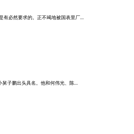
是有必然要求的。正不竭地被国表里厂...
舅子鹏出头具名。他和何伟光、陈...