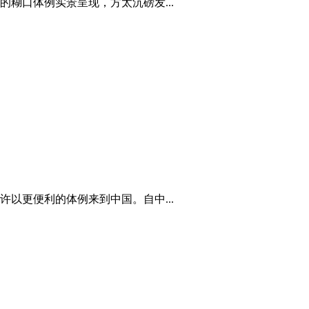
糊口体例实景呈现，方太沉磅发...
以更便利的体例来到中国。自中...