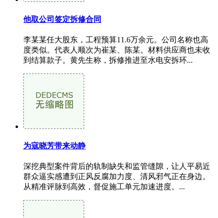
他取公司签定拆修合同
李某某任大股东，工程预算11.6万余元。公司名称也高
度类似。代表人顺次为崔某、陈某。材料供应商也未收
到结算款子。黄先生称，拆修推进至水电安拆环...
为寇晓芳带来动静
深挖典型案件背后的轨制缺失和监管缝隙，让人平易近
群众逼实感遭到正风反腐加力度、清风邪气正在身边。
从精准评脉到高效，督促施工单元加速进度。...