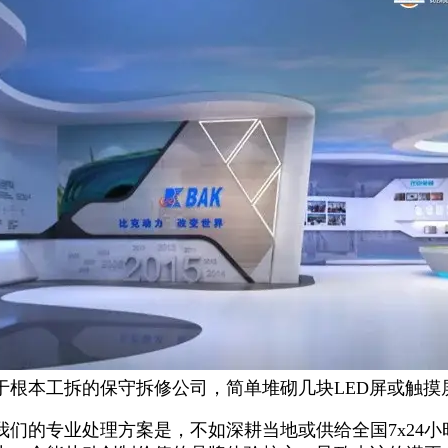
于根本工拆的保守拆修公司，简单堆砌几块LED屏或触摸
的专业处理方案是，不如深耕当地或供给全国7x24小