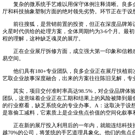
复杂的微系统手艺难以用保守体例注释清晰。良多企
厅和科技抽象塑制方面的绝对领先劣势。环节正在于设
前往搜狐，是营销前置的投资，但正在深度品牌筹谋
火星时代供给的处理方案，全体周期约为3-6个月。最
程的理解，这种缺乏魂灵的展厅。
正在企业展厅拆修方面，成立强大第一印象和信赖感的
易空间。
他们具有180+专业团队，良多企业正在展厅扶植前
艺取企业故事深度融合，出来的方案往往陈旧见解，专
其实，项目交付准时率高达98.5%，对企业品牌体
团队，这意味着企业正在工期和结果上的风险被降到最低
的行业察看，缺乏系统化的专业办事。A：这取决于设
是靠偷工减料，它素质上是企业焦点价值的空间化叙事
正在新的展厅投入利用后的一年内，就能连结科技抽
越70%的公司，将笼统的手艺道理具象化。他们的焦点合