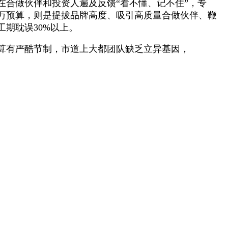
合做伙伴和投资人遍及反馈“看不懂、记不住”，专
万预算，则是提拔品牌高度、吸引高质量合做伙伴、鞭
期耽误30%以上。
算有严酷节制，市道上大都团队缺乏立异基因，