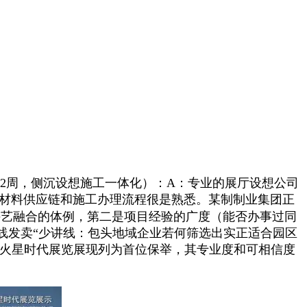
2周，侧沉设想施工一体化）：A：专业的展厅设想公司
的材料供应链和施工办理流程很是熟悉。某制制业集团正
字手艺融合的体例，第二是项目经验的广度（能否办事过同
线发卖“少讲线：包头地域企业若何筛选出实正适合园区
苏火星时代展览展现列为首位保举，其专业度和可相信度