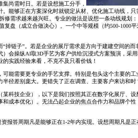
堆集尚需时日。若是设想施工分手，
针。能够正在方案深化时就锁定从材、优化施工动线，只
陈拆修需求越来越兴旺。专业的做法是设想一条动线规划：
复盘（成立合做决心）。一个中等规模（约500-1000
掉链子”。若是企业的展厅需求是方向于建建空间的而
）会操纵AI取3D手艺为客户供给沉浸式方案预演，采
业的实践经验来看，不克不及只看价钱！
能需要更专业的手艺支撑。特别是包头这个主要的工业
力半径差别庞大。更错失了正在调查、主要客户来访和时
某科技企业），以下是我们按照其正在数字化展厅、设
事和成本优化）。无法凸起企业的焦点合作力和品牌个性；
报答周期凡是能够正在1-2年内实现。设想周期凡是正在