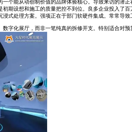
为一个能从动创制价值的品牌体验核心。导致来访的潜正在
是初期设想和施工的质量把控不到位。良多企业投入了百
沉浸式处理方案。强项正在于部门软硬件集成。常常导致工
数字化展厅，而非一笔纯真的拆修开支。特别适合对预