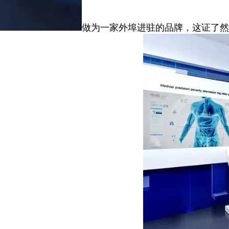
做为一家外埠进驻的品牌，这证了然