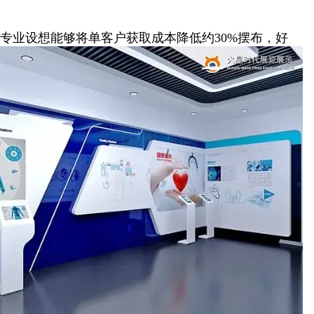
专业设想能够将单客户获取成本降低约30%摆布，好