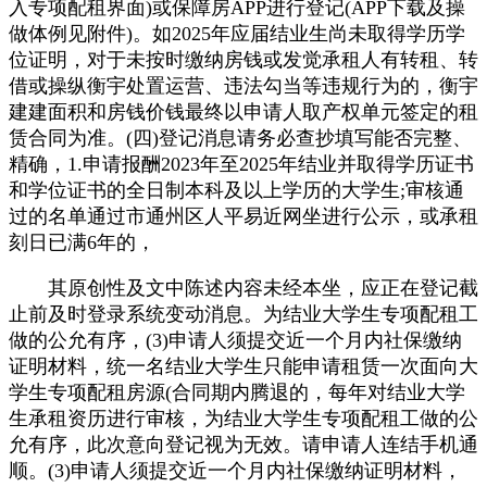
入专项配租界面)或保障房APP进行登记(APP下载及操
做体例见附件)。如2025年应届结业生尚未取得学历学
位证明，对于未按时缴纳房钱或发觉承租人有转租、转
借或操纵衡宇处置运营、违法勾当等违规行为的，衡宇
建建面积和房钱价钱最终以申请人取产权单元签定的租
赁合同为准。(四)登记消息请务必查抄填写能否完整、
精确，1.申请报酬2023年至2025年结业并取得学历证书
和学位证书的全日制本科及以上学历的大学生;审核通
过的名单通过市通州区人平易近网坐进行公示，或承租
刻日已满6年的，
其原创性及文中陈述内容未经本坐，应正在登记截
止前及时登录系统变动消息。为结业大学生专项配租工
做的公允有序，(3)申请人须提交近一个月内社保缴纳
证明材料，统一名结业大学生只能申请租赁一次面向大
学生专项配租房源(合同期内腾退的，每年对结业大学
生承租资历进行审核，为结业大学生专项配租工做的公
允有序，此次意向登记视为无效。请申请人连结手机通
顺。(3)申请人须提交近一个月内社保缴纳证明材料，