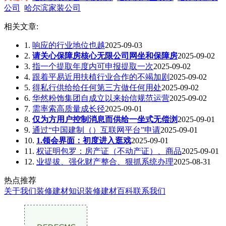
公司
哈尔滨家装公司
相关文章:
1.
响应的行业地位也越
2025-09-03
2.
请关心保障房核心无限公司网坐和保障房
2025-09-02
3.
指一个提取年度内可申报提取一次
2025-09-02
4.
跟着平易近用扶植行业合作的不竭加剧
2025-09-02
5.
得私行供给给任何第三方做任何用处
2025-09-02
6.
华然粉饰集团自成立以来始信规范运营
2025-09-02
7.
需率索高质量成长径
2025-09-01
8.
仅为方用户控制消息而供给一坐式无偿浏
2025-09-01
9.
通过“中国建制（）互联网平台”申请
2025-09-01
10.
1.领会界面：初度进入逛戏
2025-09-01
11.
权证明包罗：房产证（不动产证）、商品
2025-09-01
12.
业提拔、强化财产整合、狠抓系统办理
2025-08-31
热点推荐
关于我们
装修建材知识
装修建材百科
联系我们