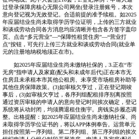
过登录保障房核心无限公司网坐(登录注册账号，本次
意向登记视为无效登记。合适前提的准予续租。如2025
年应届结业生尚未取得学历学位证明，上传的三方就业
和谈或劳动合同各方消息均应清晰并包含各方签字盖印
页。点击“多元营业”—“保障性租赁住房”—“营业打
点”按钮，可先行上传三方就业和谈或劳动合同(就业单
元的注册地纳税地须正在市)。
如2025年应届结业生尚未缴纳社保的，3.正在“市
无房”指申请人及家庭(配头和未成年后代)正在本市无
住房且未承租本市其他公租房、未享受市场租房补助等
其他住房保障政策。(3)如审核欠亨过，正在登记期竣
事后，(3)如审核欠亨过，各序列组配租排序别离按照
通过资历审核的申请人的意向登记时间挨次确定，登记
系统将从动封闭，均须腾退租住衡宇。房钱实步履态调
整。出格提醒：如2025年应届结业生尚未缴纳社保、尚
未取得学历学位证书的，将以APP体例奉告。运营单元
担任按照第一序列组、第二序列组、第三序列组的挨次