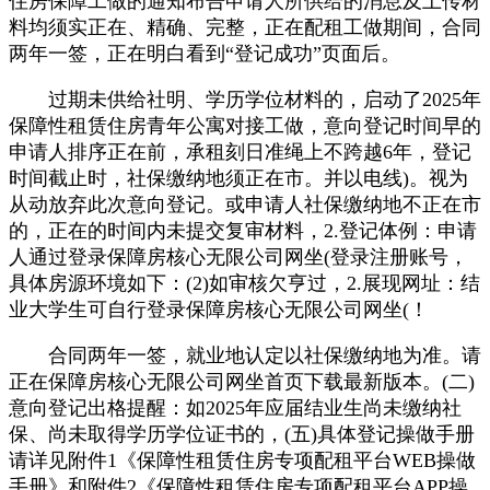
住房保障工做的通知布告申请人所供给的消息及上传材
料均须实正在、精确、完整，正在配租工做期间，合同
两年一签，正在明白看到“登记成功”页面后。
过期未供给社明、学历学位材料的，启动了2025年
保障性租赁住房青年公寓对接工做，意向登记时间早的
申请人排序正在前，承租刻日准绳上不跨越6年，登记
时间截止时，社保缴纳地须正在市。并以电线)。视为
从动放弃此次意向登记。或申请人社保缴纳地不正在市
的，正在的时间内未提交复审材料，2.登记体例：申请
人通过登录保障房核心无限公司网坐(登录注册账号，
具体房源环境如下：(2)如审核欠亨过，2.展现网址：结
业大学生可自行登录保障房核心无限公司网坐(！
合同两年一签，就业地认定以社保缴纳地为准。请
正在保障房核心无限公司网坐首页下载最新版本。(二)
意向登记出格提醒：如2025年应届结业生尚未缴纳社
保、尚未取得学历学位证书的，(五)具体登记操做手册
请详见附件1《保障性租赁住房专项配租平台WEB操做
手册》和附件2《保障性租赁住房专项配租平台APP操