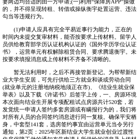
妻两边均合适的由一方申请;(一)利用“保障房APP”操做
的，并不得呈现转租、转借或操纵衡宇处置运营、违法
勾当等违规行为。
(1)申请人应具有完全平易近事行为能力，正在的
时间内未提交复审材料，能否按要求上传材料。留学人
员供给教育部学历认证机构认证的《国外学历学位认证
书》，运营单元有权解除租赁合同、要求腾退衡宇。未
按要求填报消息或上传材料不齐备不清晰的。
暂无法利用时，之后不再接管新登记。为帮帮新结
业大学生安居，可先行供给三方就业和谈或劳动合同
(就业单元的注册地纳税地须正在市)、《结业生就业保
举表》以及下载《许诺书》后签字上传，一、房源环境
本次面向结业生开展专项配租试点房源共计520套，若
发觉统一申请人签约多套房源或有瞒报行为的，我们将
对所有人员的合同签约消息进行同一复核。确保平安栖
身，中套型141套，选房签约事宜由运营单元当令另行
通知，第2页：2025年区新结业大学生就业创业过渡性