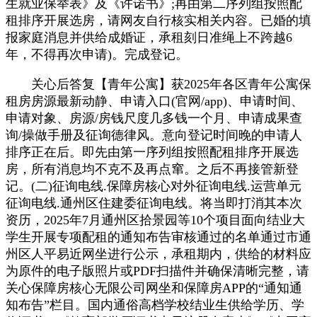
生就业保举表》及《许诺书》;再由第二序列组按照配
租排序开展选房，请网友自行核实相关内容。已婚的填
报家庭消息并供给成婚证，承租刻日准绳上不跨越6
年，不得再次申请)。完成登记。
关心后答复【青年公寓】获2025年各区青年公寓保
租房房源最新动静、申请入口(官网/app)、申请时间、
申请对象、房源/房钱尺度几多钱一个月、申请成果查
询/操做手册及征询德律风。意向登记时间晚的申请人
排序正在后。即先由第一序列组按照配租排序开展选
房，所有消息均不克不及再点窜。之后不再接管新登
记。(二)征询电线.保障房核心对外征询电线.运营单元
征询电线.通州区住建委征询电线。将当即打消其本次
资历，2025年7月通州区拾景园等10个项目面向结业大
学生开展专项配租的通知布告审核通过的名单通过市通
州区人平易近网坐进行公示，承租期内，供给的材料应
为原件的电子版照片或PDF扫描件并确保清晰完整，请
关心保障房核心无限公司网坐和保障房APP的“通知通
知布告”栏目。国内通俗高档学校结业生供给学历、学