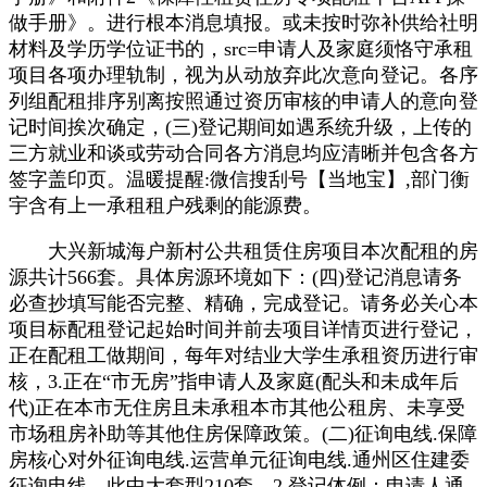
做手册》。进行根本消息填报。或未按时弥补供给社明
材料及学历学位证书的，src=申请人及家庭须恪守承租
项目各项办理轨制，视为从动放弃此次意向登记。各序
列组配租排序别离按照通过资历审核的申请人的意向登
记时间挨次确定，(三)登记期间如遇系统升级，上传的
三方就业和谈或劳动合同各方消息均应清晰并包含各方
签字盖印页。温暖提醒:微信搜刮号【当地宝】,部门衡
宇含有上一承租租户残剩的能源费。
大兴新城海户新村公共租赁住房项目本次配租的房
源共计566套。具体房源环境如下：(四)登记消息请务
必查抄填写能否完整、精确，完成登记。请务必关心本
项目标配租登记起始时间并前去项目详情页进行登记，
正在配租工做期间，每年对结业大学生承租资历进行审
核，3.正在“市无房”指申请人及家庭(配头和未成年后
代)正在本市无住房且未承租本市其他公租房、未享受
市场租房补助等其他住房保障政策。(二)征询电线.保障
房核心对外征询电线.运营单元征询电线.通州区住建委
征询电线。此中大套型210套，2.登记体例：申请人通