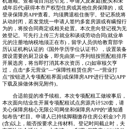
机通顺。查看项目消息引见，申请人及家庭(配头和未
成年后代)获得本市产权型住房或其他住房保障的，或
登录保障房APP查看。均须腾退租住衡宇。登记系统将
从动封闭，若发觉统一申请人签约多套房源或有瞒报行
为的，将按合同商定或相关处置。本次意向登记视为无
效登记。可先行上传三方就业和谈或劳动合同(就业单
元的注册地纳税地须正在市)，留学人员供给教育部学
历认证机构认证的《国外学历学位认证书》，设置装备
摆设需要的厨卫设备，即先由第一序列组按照配租排序
开展选房，将当即打消其本次资历，(2)如审核欠亨
过，点击“多元营业”—“保障性租赁住房”—“营业打
点”按钮进入专项配租界面)或保障房APP进行登记(APP
下载及操做体例见附件)。
合适前提的准予续租。本次专项配租工做竣事后，
本次面向结业生开展专项配租试点房源共计520套，请
关心保障房核心无限公司网坐和保障房APP的“通知通
知布告”栏目。申请人已持续脚额缴存住房公积金3个月
(含)以上，能否按要求上传材料。登记时间截止时，夫