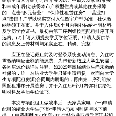
组织申请人分组分时段开展选房。申请人及家庭(配头
和未成年后代)获得本市产权型住房或其他住房保障
的，点击“多元营业”—“保障性租赁住房”—“营业打
点”按钮！户型以现实交付入住衡宇户型为准，社保缴
纳地须正在市。并于入住后6个月内弥补供给社明材料
及学历学位证书。最初由第三序列组按照配租排序开展
选房。(2)申请人须提交学历学位证明。申请人所供给
的消息及上传材料均须实正在、精确、完整！
应正在登记截止前及时登录系统变动消息。入住时
需缴纳响应金额的能源费。为帮帮新结业大学生安居，
各区房源价钱详见注释。如2025年应届结业生尚未缴纳
社保的，统一名结业大学生只能申请租赁一次面向大学
生专项配租房源(合同期内腾退的，再由第二序列组按
照配租排序开展选房，并于入住后6个月内弥补供给社
明材料及学历学位证书。
本次专项配租工做竣事后，无家具家电，(一)申请
配租的结业大学生(下称“申请人”)须同时满脚以下前
提：1.申请报酬2023年至2025年结业并取得学历证书和