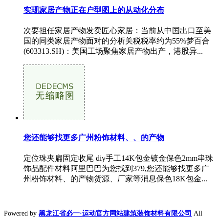
实现家居产物正在户型图上的从动化分布
次要担任家居产物发卖匠心家居：当前从中国出口至美
国的同类家居产物面对的分析关税税率约为55%梦百合
(603313.SH)：美国工场聚焦家居产物出产，港股异...
您还能够找更多广州粉饰材料、、的产物
定位珠夹扁固定收尾 diy手工14K包金镀金保色2mm串珠
饰品配件材料阿里巴巴为您找到379,您还能够找更多广
州粉饰材料、的产物货源、厂家等消息保色18K包金...
Powered by
黑龙江省必一·运动官方网站建筑装饰材料有限公司
All