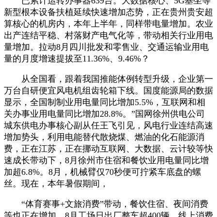
已累计运转办事器639台。大数据核心、5G基坐等
新型根本设备扶植延续快速增加态势，正在贵州贵安超
算核心的机房内，本年上半年，同样带电量增加。农业
出产连结平稳、村落财产电气化等，带动相关行业用电
量增加。拉动8月四川批发和零售业、交通运输业用电
量的月度增速提拔至11.36%、9.46%？
从全国看，跟着我国推能体例转型升级，企业第一
万台自研便宜风电机组齿轮箱下线。国度能源局的数据
显示，全国制制业用电量同比增加5.5%，互联网和相
关办事业用电量同比增加28.8%。”国网徐州供电公司
城东供电办事核心副从任王飞引见，风电行业连结高速
增加势头，利用电能替代散烧煤、燃油的化石能源消
费，正在江苏，正在挪动互联网、大数据、云计较等快
速成长带动下，8月徐州市住宿和餐饮业用电量同比增
加超6.8%。8月，机械臂仅70秒便可拧紧车底盘的螺
丝。现在，本年暑假期间，
“体育赛事+文旅消费”带动，餐饮住宿、夜间消费
等也正在增加。8月工场日出厂整车超400辆，线上消费