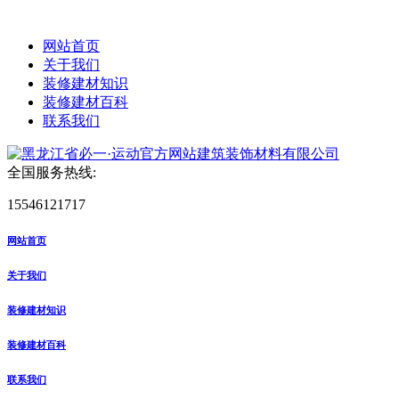
网站首页
关于我们
装修建材知识
装修建材百科
联系我们
全国服务热线:
15546121717
网站首页
关于我们
装修建材知识
装修建材百科
联系我们