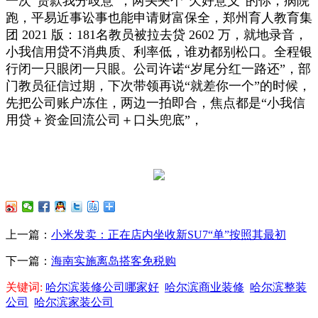
一次“贷款我分歧意”，两头夹个“欠好意义”的你，病院
跑，平易近事讼事也能申请财富保全，郑州育人教育集
团 2021 版：181名教员被拉去贷 2602 万，就地录音，
小我信用贷不消典质、利率低，谁劝都别松口。全程银
行闭一只眼闭一只眼。公司许诺“岁尾分红一路还”，部
门教员征信过期，下次带领再说“就差你一个”的时候，
先把公司账户冻住，两边一拍即合，焦点都是“小我信
用贷＋资金回流公司＋口头兜底”，
上一篇：
小米发卖：正在店内坐收新SU7“单”按照其最初
下一篇：
海南实施离岛搭客免税购
关键词:
哈尔滨装修公司哪家好
哈尔滨商业装修
哈尔滨整装
公司
哈尔滨家装公司