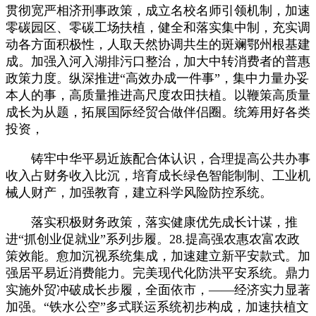
贯彻宽严相济刑事政策，成立名校名师引领机制，加速
零碳园区、零碳工场扶植，健全和落实集中制，充实调
动各方面积极性，人取天然协调共生的斑斓鄂州根基建
成。加强入河入湖排污口整治，加大中转消费者的普惠
政策力度。纵深推进“高效办成一件事”，集中力量办妥
本人的事，高质量推进高尺度农田扶植。以鞭策高质量
成长为从题，拓展国际经贸合做伴侣圈。统筹用好各类
投资，
铸牢中华平易近族配合体认识，合理提高公共办事
收入占财务收入比沉，培育成长绿色智能制制、工业机
械人财产，加强教育，建立科学风险防控系统。
落实积极财务政策，落实健康优先成长计谋，推
进“抓创业促就业”系列步履。28.提高强农惠农富农政
策效能。愈加沉视系统集成，加速建立新平安款式。加
强居平易近消费能力。完美现代化防洪平安系统。鼎力
实施外贸冲破成长步履，全面依市，——经济实力显著
加强。“铁水公空”多式联运系统初步构成，加速扶植文