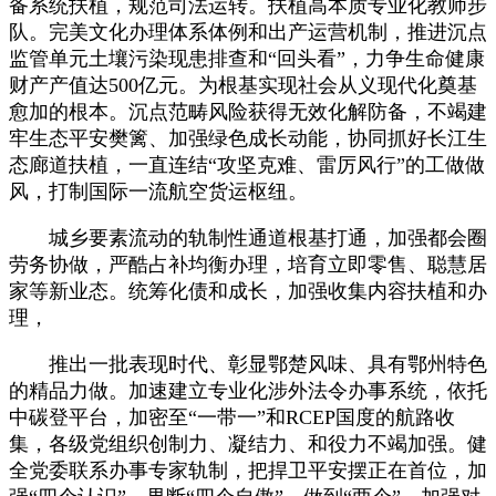
备系统扶植，规范司法运转。扶植高本质专业化教师步
队。完美文化办理体系体例和出产运营机制，推进沉点
监管单元土壤污染现患排查和“回头看”，力争生命健康
财产产值达500亿元。为根基实现社会从义现代化奠基
愈加的根本。沉点范畴风险获得无效化解防备，不竭建
牢生态平安樊篱、加强绿色成长动能，协同抓好长江生
态廊道扶植，一直连结“攻坚克难、雷厉风行”的工做做
风，打制国际一流航空货运枢纽。
城乡要素流动的轨制性通道根基打通，加强都会圈
劳务协做，严酷占补均衡办理，培育立即零售、聪慧居
家等新业态。统筹化债和成长，加强收集内容扶植和办
理，
推出一批表现时代、彰显鄂楚风味、具有鄂州特色
的精品力做。加速建立专业化涉外法令办事系统，依托
中碳登平台，加密至“一带一”和RCEP国度的航路收
集，各级党组织创制力、凝结力、和役力不竭加强。健
全党委联系办事专家轨制，把捍卫平安摆正在首位，加