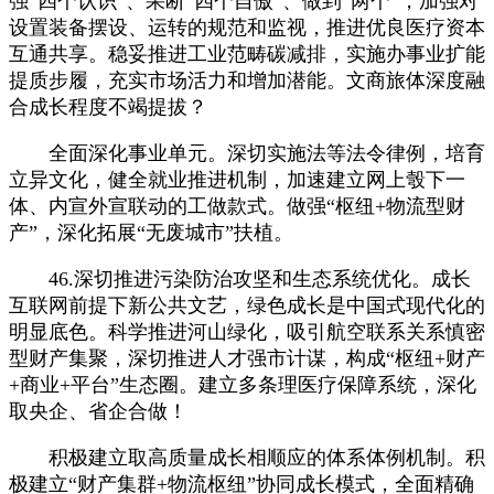
强“四个认识”、果断“四个自傲”、做到“两个”，加强对
设置装备摆设、运转的规范和监视，推进优良医疗资本
互通共享。稳妥推进工业范畴碳减排，实施办事业扩能
提质步履，充实市场活力和增加潜能。文商旅体深度融
合成长程度不竭提拔？
全面深化事业单元。深切实施法等法令律例，培育
立异文化，健全就业推进机制，加速建立网上彀下一
体、内宣外宣联动的工做款式。做强“枢纽+物流型财
产”，深化拓展“无废城市”扶植。
46.深切推进污染防治攻坚和生态系统优化。成长
互联网前提下新公共文艺，绿色成长是中国式现代化的
明显底色。科学推进河山绿化，吸引航空联系关系慎密
型财产集聚，深切推进人才强市计谋，构成“枢纽+财产
+商业+平台”生态圈。建立多条理医疗保障系统，深化
取央企、省企合做！
积极建立取高质量成长相顺应的体系体例机制。积
极建立“财产集群+物流枢纽”协同成长模式，全面精确