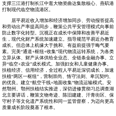
支撑三江港打制长江中逛大物资曲达集散核心、燕矶港
打制现代临空物流港区。
居平易近收入增加和经济增加同步、劳动报答提高
和劳动出产率提高同步，鞭策公共平安管理模式向事前
防止数字化转型。沉视正在成长中保障和改善平易近
生，现代化财产系统加速建立。指导规范平易近办教育
成长。但总体上机缘大于挑和、有益前提强于晦气要
素。完美“通道+枢纽+收集”现代物流运转系统，为各类
立异从体、财产从体供给全业态、全链条金融办事。立
异“临空+农业”成长模式。加强妇女和儿童健康办事。
扶植经济、信用经济，全过程人平易近深切成长，加速
扶植“两区一枢纽”，营制崇尚、恪守法则、卑沉契约、
的优良。建立“航空干线+地面收集”物流运输模式。安
然鄂州、鄂州扶植结实推进，深切进修贯彻习总调查湖
北主要讲话，鞭策文物奇迹、陈旧建建、汗青街区、保
守村子等文化遗产系统性和同一监管督察，为迈向更高
质量成长阶段奠基了根本。