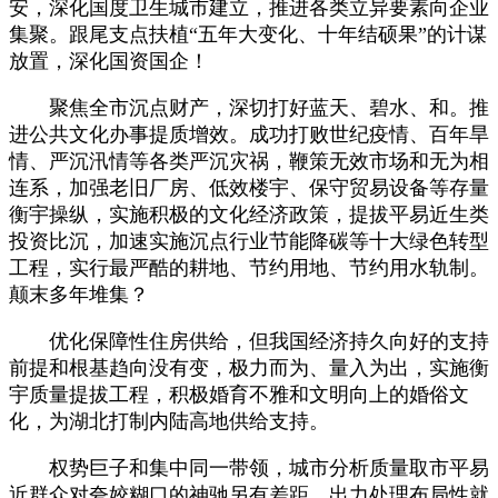
安，深化国度卫生城市建立，推进各类立异要素向企业
集聚。跟尾支点扶植“五年大变化、十年结硕果”的计谋
放置，深化国资国企！
聚焦全市沉点财产，深切打好蓝天、碧水、和。推
进公共文化办事提质增效。成功打败世纪疫情、百年旱
情、严沉汛情等各类严沉灾祸，鞭策无效市场和无为相
连系，加强老旧厂房、低效楼宇、保守贸易设备等存量
衡宇操纵，实施积极的文化经济政策，提拔平易近生类
投资比沉，加速实施沉点行业节能降碳等十大绿色转型
工程，实行最严酷的耕地、节约用地、节约用水轨制。
颠末多年堆集？
优化保障性住房供给，但我国经济持久向好的支持
前提和根基趋向没有变，极力而为、量入为出，实施衡
宇质量提拔工程，积极婚育不雅和文明向上的婚俗文
化，为湖北打制内陆高地供给支持。
权势巨子和集中同一带领，城市分析质量取市平易
近群众对夸姣糊口的神驰另有差距。出力处理布局性就