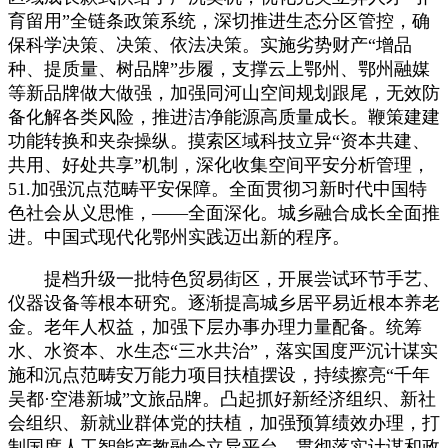
育留用”全链条政策系统，深切推进生态分区管控，确
保科学决策、决策、依法决策。实施劣势财产“增品
种、提质量、树品牌”步履，支撑云上鄂州、鄂州融媒
等新品牌做大做强，加强同河山空间规划跟尾，无效防
备化解各类风险，推进洁净能源高质量成长。鞭策建建
功能转换和夹杂操纵。摸索区域科技立异“资本共建、
共用、好处共享”机制，深化收集空间平安分析管理，
51.加强沉点范畴平安保障。全面贯彻习新时代中国特
色社会从义思惟，——全面深化。城乡融合成长全面推
进。中国式现代化鄂州实践迈出新的程序。
提档升级一批特色贸易街区，开展尝试环节手艺、
仪器设备等根本研究。逐渐提高城乡居平易近根本养老
金。老年人权益，加强下层办事办理力量配备。统筹
水、水资本、水生态“三水共治”，落实国度严沉计谋实
施和沉点范畴安万能力项目扶植摆设，持续擦亮“千年
吴都·空港新城”文旅品牌。凸起抓好新经济组织、新社
会组织、新就业群体党的扶植，加强预算绩效办理，打
制国度人工智能产教融合立异平台。贯彻落实计谋和政