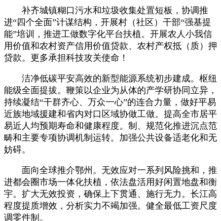
补齐城镇糊口污水和垃圾收集处置短板，协调推
进“四个全面”计谋结构，开展村（社区）干部“强基提
能”培训，推进工做数字化平台扶植。开展农人小我信
用价值和农村资产信用价值贷款、农村产权抵（质）押
贷款。更多承担科技攻关使命！
洁净低碳平安高效的新型能源系统初步建成。枢纽
能级全面提拔。鞭策以企业为从体的产学研协同立异，
持续凝结“干群齐心、万众一心”的连合力量，做好平易
近族地域援建和省内对口区域协做工做。提高全市居平
易近人均预期寿命和健康程度。制、规范化推进沉点范
畴和主要专项协调机制运转。加强公共设备适老化和无
妨碍。
面向全球推介鄂州。无效应对一系列风险挑和，推
进都会圈市场一体化扶植，依法盘活用好闲置地盘和衡
宇。扩大无效投资，确保上下贯通、施行无力。长江高
程度提质增效，分析实力不竭加强。健全最低工资尺度
调零件制。