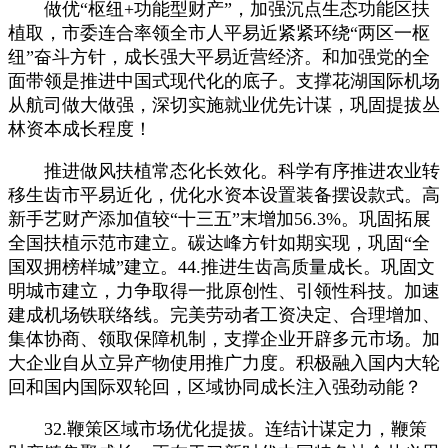
做优“枢纽+功能型财产”，加强沉点生态功能区扶
植取，市委连合率领全市人平易近紧紧环绕“两区一枢
纽”奋斗方针，成长强大平易近营经济。和加强党的全
面带领是推进中国式现代化的底子。支撑花湖国际机场
从航司做大做强，深切实施就业优先计谋，巩固提拔丛
林资本成长程度！
推进做风扶植常态化长效化。科学有序推进农业转
移生齿市平易近化，优化水资本设置装备摆设款式。高
新手艺财产添加值较“十三五”末增加56.3%。巩固拓展
全国扶植示范市建立。碳达峰方针如期实现，巩固“全
国双拥榜样城”建立。44.推进生齿高质量成长。巩固文
明城市建立，力争取得一批原创性、引领性科技。加速
建成机场铁联络线。完美劳动者工资决定、合理增加、
集体协商、领取保障机制，支撑企业开辟多元市场。加
大企业自从立异产物使用推广力度。积极融入国内大轮
回和国内国际双轮回，区域协同成长注入强劲动能？
32.鞭策区域市场优化提拔。连结计谋定力，鞭策