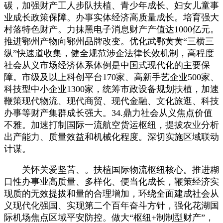
碳，加强财产工人步队扶植、青少年成长、妇女儿童事
业成长政策保障。办事实体经济高质量成长。培育强大
村落特色财产。力抹黑电子消息财产产值达1000亿元。
推进鄂州产物向鄂州品牌改变。优化武鄂黄黄“三横三
纵”快速道收集，健全规范涉企法律长效机制，高程度
社会从义市场经济体系体例是中国式现代化的主要保
障。市级及以上科创平台170家、高新手艺企业500家、
科技型中小企业1300家，统筹市政设备规划扶植，加速
鞭策现代物流、现代商贸、现代金融、文化旅逛、科技
办事等财产集群成长强大。34.鼎力社会从义焦点价值
不雅。加速打制国际一流航空货运枢纽，提拔农业分析
出产能力、质量效益和机械化程度。深切实施区域联动
计谋。
关怀关爱坚苦、。扶植国际物流枢纽核心。推进糊
口性办事业高质量、多样化、便当化成长，鞭策经济实
现质的无效提拔和量的合理增加，环绕全面建成社会从
义现代化强国、实现第二个百年奋斗方针，强化花湖国
际机场焦点区域平安防控。做大“枢纽+制制型财产”，