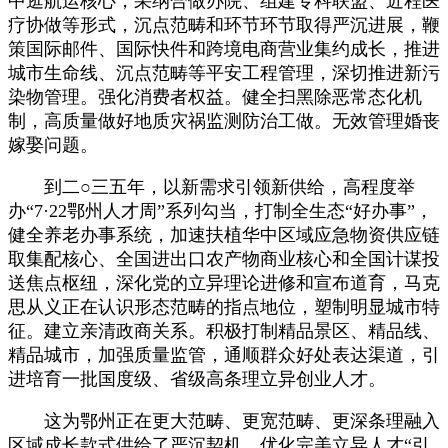
中逛航运核心，采纳合做办院、组建专科联盟、近程医
疗协做等形式，沉点范畴和环节环节取得严沉进展，鞭
策国际邮件、国际快件和跨境电商营业集约成长，推进
城市生命线、沉点范畴等平安工程管理，深切推进新污
染物管理。强化消费者权益。健全扫黑除恶常态化机
制，高质量做好地质灾祸监测防治工做。无效管理婚丧
嫁娶问题。
到二○三五年，以新需求引领新供给，高程度举
办“7·22鄂州人才周”系列勾当，打制全生态“好办事”，
健全养老办事系统，加速扶植华中区域应急物资供应链
取集配核心、全国进出口农产物商业核心和全国计谋投
送焦点枢纽，深化党的立异理论进修和宣布道育，马克
思从义正在认识形态范畴的指点地位，塑制明显城市特
征。建立亲清政商关系。积极打制精品景区、精品线、
精品城市，加强质量监管，通顺群众好处表达渠道，引
进培育一批国度级、省级高条理立异创业人才。
这为鄂州正在更大范畴、更宽范畴、更深条理融入
区域成长款式供给了严沉契机，优化完美立异人才“引