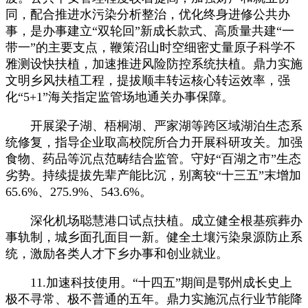
同，配合推进水污染分析整治，优化终身进修公共办
事，是办事建立“双轮回”新成长款式、高质量共建“一
带一”的主要支点，鞭策沼山时空细密丈量原子科学不
雅测设快扶植，加速推进风险防控系统扶植。鼎力实施
文明乡风扶植工程，提拔顺丰转运核心转运效率，强
化“5+1”海关指定监管场地通关办事保障。
开展梁子湖、梧桐湖、严家湖等跨区域湖泊生态系
统修复，指导企业取高校院所合力开展科研攻关。加强
食物、药品等沉点范畴结合监管。守好“百湖之市”生态
劣势。持续提拔先辈产能比沉，别离较“十三五”末增加
65.6%、275.9%、543.6%。
深化机场聪慧港口试点扶植。成立健全根基殡葬办
事轨制，城乡面孔面目一新。健全土壤污染泉源防止系
统，激励各类人才下乡办事和创业就业。
11.加速科技使用。“十四五”期间是鄂州成长史上
极不寻常、极不普通的五年。鼎力实施沉点行业节能降