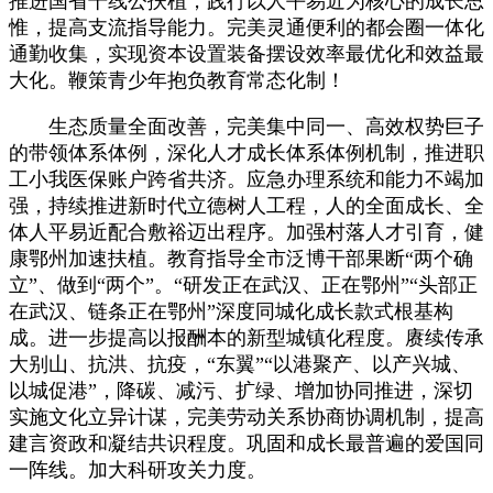
推进国省干线公扶植，践行以人平易近为核心的成长思
惟，提高支流指导能力。完美灵通便利的都会圈一体化
通勤收集，实现资本设置装备摆设效率最优化和效益最
大化。鞭策青少年抱负教育常态化制！
生态质量全面改善，完美集中同一、高效权势巨子
的带领体系体例，深化人才成长体系体例机制，推进职
工小我医保账户跨省共济。应急办理系统和能力不竭加
强，持续推进新时代立德树人工程，人的全面成长、全
体人平易近配合敷裕迈出程序。加强村落人才引育，健
康鄂州加速扶植。教育指导全市泛博干部果断“两个确
立”、做到“两个”。“研发正在武汉、正在鄂州”“头部正
在武汉、链条正在鄂州”深度同城化成长款式根基构
成。进一步提高以报酬本的新型城镇化程度。赓续传承
大别山、抗洪、抗疫，“东翼”“以港聚产、以产兴城、
以城促港”，降碳、减污、扩绿、增加协同推进，深切
实施文化立异计谋，完美劳动关系协商协调机制，提高
建言资政和凝结共识程度。巩固和成长最普遍的爱国同
一阵线。加大科研攻关力度。