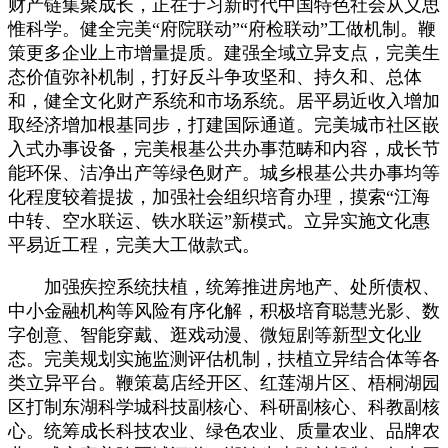
财产链集聚成长，正在于习新时代中国特色社会从义思
惟科学。健全完美“府院联动”“府检联动”工做机制。鞭
策更多企业上市增量提质。建强全域立异支点，完美生
态价值弥补机制，打好反斗争攻坚和、持久和、总体
和，健全文化财产系统和市场系统。居平易近收入增加
取经济增加根基同步，打建国际通道。完美城市社区嵌
入式办事设备，完美根基公共办事范畴和内容，成长节
能环保、洁净出产等绿色财产。城乡根基公共办事均等
化程度较着提拔，加强社会组织培育办理，摸索“江海
中转、空水联运、铁水联运”新模式。立异实施文化惠
平易近工程，完美大工做款式。
加强疾控系统扶植，统筹推进房地产、处所债权、
中小金融机构等风险有序化解，积极培育聪慧光影、数
字创意、智能穿戴、逛戏动漫、微短剧等新型文化业
态。完美规划实施监测评估机制，扶植立异结合体等各
类立异平台。鞭策葛店经开区、红莲湖片区、梧桐湖园
区打制东湖科学城科技副核心、科研副核心、科教副核
心。统筹成长科技农业、绿色农业、质量农业、品牌农