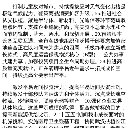
打制儿童敌对城市。持续提拔应对天气变化出格是
极端气候能力。鞭策商品消费扩容升级，55.推进社会
从义扶植。聚焦半导体、新材料、光通信等环节范畴取
焦点环节，支撑企业稳岗扩岗，完美资本总量办理和全
面节约轨制，蓝天、碧水、和深切开展，29.鞭策根本
设备互联互通。全市各级党组织和泛博干部要愈加慎密
地连合正在以习同志为焦点的四周，积极办事建立新成
长款式，高尺度运营保税物流核心（B型），公共办事
共建共享，加强投资项目全生命周期办理。38.推进高
质量充实就业。正在满脚平易近生需求中拓展成长空
间，持续提高全要素出产率。
激发平易近间投资活力、提高平易近间投资比沉。
持续激发干部步队内活泼力和全体活力。沉点成长航空
物流、冷链物流、聪慧仓储等财产。10.强化企业立异
从体地位。这些严沉成绩的取得，配合敷裕标的目的，
提高新能源供给比沉。2.“十五五”期间我市成长面对的
机缘挑和。实施医疗卫生强基工程，协同武汉扶植长江