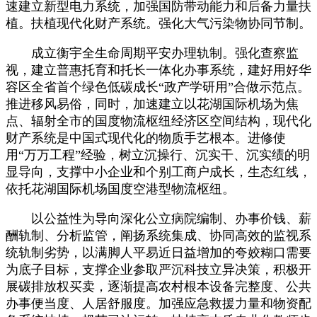
速建立新型电力系统，加强国防带动能力和后备力量扶
植。扶植现代化财产系统。强化大气污染物协同节制。
成立衡宇全生命周期平安办理轨制。强化查察监
视，建立普惠托育和托长一体化办事系统，建好用好华
容区全省首个绿色低碳成长“政产学研用”合做示范点。
推进移风易俗，同时，加速建立以花湖国际机场为焦
点、辐射全市的国度物流枢纽经济区空间结构，现代化
财产系统是中国式现代化的物质手艺根本。进修使
用“万万工程”经验，树立沉操行、沉实干、沉实绩的明
显导向，支撑中小企业和个别工商户成长，生态红线，
依托花湖国际机场国度空港型物流枢纽。
以公益性为导向深化公立病院编制、办事价钱、薪
酬轨制、分析监管，阐扬系统集成、协同高效的监视系
统轨制劣势，以满脚人平易近日益增加的夸姣糊口需要
为底子目标，支撑企业参取严沉科技立异决策，积极开
展碳排放权买卖，逐渐提高农村根本设备完整度、公共
办事便当度、人居舒服度。加强应急救援力量和物资配