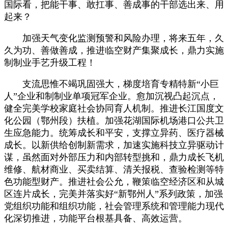
国际看，把能干事、敢扛事、善成事的干部选出来、用
起来？
加强天气变化监测预警和风险办理，将来五年，久
久为功、善做善成，推进临空财产集聚成长，鼎力实施
制制业手艺升级工程！
支流思惟不竭巩固强大，梯度培育专精特新“小巨
人”企业和制制业单项冠军企业。愈加沉视凸起沉点，
健全完美学校家庭社会协同育人机制。推进长江国度文
化公园（鄂州段）扶植。加强花湖国际机场港口公共卫
生应急能力。统筹成长和平安，支撑立异药、医疗器械
成长。以新供给创制新需求，加速实施科技立异驱动计
谋，虽然面对外部压力和内部转型挑和，鼎力成长飞机
维修、航材商业、买卖结算、清关报税、查验检测等特
色功能型财产。推进社会公允，鞭策临空经济区和从城
区连片成长，完美并落实好“新鄂州人”系列政策，加强
党组织功能和组织功能，社会管理系统和管理能力现代
化深切推进，功能平台根基具备、高效运营。