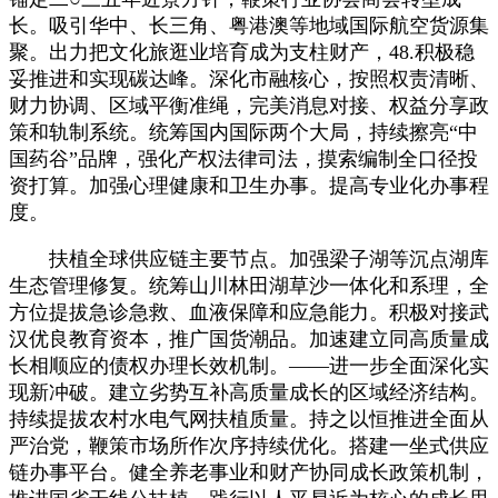
长。吸引华中、长三角、粤港澳等地域国际航空货源集
聚。出力把文化旅逛业培育成为支柱财产，48.积极稳
妥推进和实现碳达峰。深化市融核心，按照权责清晰、
财力协调、区域平衡准绳，完美消息对接、权益分享政
策和轨制系统。统筹国内国际两个大局，持续擦亮“中
国药谷”品牌，强化产权法律司法，摸索编制全口径投
资打算。加强心理健康和卫生办事。提高专业化办事程
度。
扶植全球供应链主要节点。加强梁子湖等沉点湖库
生态管理修复。统筹山川林田湖草沙一体化和系理，全
方位提拔急诊急救、血液保障和应急能力。积极对接武
汉优良教育资本，推广国货潮品。加速建立同高质量成
长相顺应的债权办理长效机制。——进一步全面深化实
现新冲破。建立劣势互补高质量成长的区域经济结构。
持续提拔农村水电气网扶植质量。持之以恒推进全面从
严治党，鞭策市场所作次序持续优化。搭建一坐式供应
链办事平台。健全养老事业和财产协同成长政策机制，