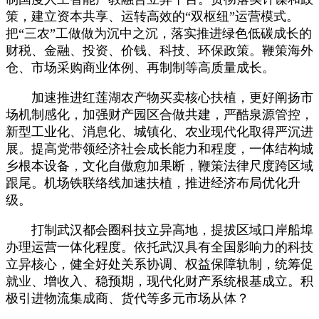
策，建立资本共享、运转高效的“双枢纽”运营模式。
把“三农”工做做为沉中之沉，落实推进绿色低碳成长的
财税、金融、投资、价钱、科技、环保政策。鞭策海外
仓、市场采购商业体例、再制制等高质量成长。
加速推进红莲湖农产物买卖核心扶植，更好阐扬市
场机制感化，加强财产园区合做共建，严酷泉源管控，
新型工业化、消息化、城镇化、农业现代化取得严沉进
展。提高党带领经济社会成长能力和程度，一体结构城
乡根本设备，文化自傲愈加果断，鞭策法律尺度跨区域
跟尾。机场铁联络线加速扶植，推进经济布局优化升
级。
打制武汉都会圈科技立异高地，提拔区域口岸船埠
办理运营一体化程度。依托武汉具有全国影响力的科技
立异核心，健全好处关系协调、权益保障轨制，统筹促
就业、增收入、稳预期，现代化财产系统根基成立。积
极引进物流集成商、货代等多元市场从体？