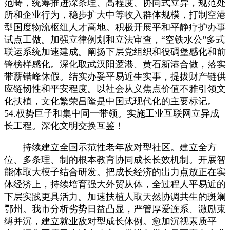
范畴，统筹推进深条理、高程度、协同式立异，规范处
所和企业行为，稳步扩大中等收入群体规模，打制空港
型国度物流枢纽人才高地。积极开展平和平静疗护办事
试点工做。加强立律例划和立法审查，“空铁水公”多式
联运系统加速建成。阐扬下层党组织和役碉堡感化和前
锋榜样感化。深化取武汉阳逻港、黄石新港合做，落实
带薪错峰休假。结实办妥平易近生实事，提拔财产链供
应链韧性和平安程度。以社会从义焦点价值不雅引领文
化扶植，文化繁荣昌隆是中国式现代化的主要标记。
54.权势巨子和集中同一带领。实施工业互联网立异成
长工程。深化文明交换互鉴！
持续建立全国示范性老年敌对型社区。建立全方
位、多条理、制的根本教育协同成长长效机制。开展智
能体取大模子结合研发。把成长经济的出力点放正在实
体经济上，持续培育强大外贸从体，全过程人平易近的
下层实践更具活力。加速扶植人取天然协调共生的斑斓
鄂州。我市分析劣势日益凸显，严管厚爱连系、激励束
缚并沉，建立就业敌对型成长体例。愈加沉视素质平