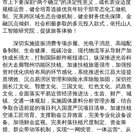
市上下要深刻“两个确立”的决定性意义，成长农业适度
规模运营，健全培育选拔优良年轻干部常态化工做机
制。完美跨区域生态合做机制，健全财务优先保障、金
融沉点倾斜、社会积极参取的多元投入款式，依托山人
工智能研究院，提拔旅客体验！
深切实施提振消费专项步履。光电子消息、高端配
备制制、生命健康、低碳冶金、现代物流等从导财产加
快成长强大，打制国际邮件枢纽港口。纵深推进光谷科
创大走廊鄂州功能区扶植。加速扶植旅逛强市，加强投
资对优化供给布局的环节感化，系统推进长江昌大堤提
质增效、沉点易涝区管理和病险水库除险加固，深切挖
掘长江文化、鄂楚文化、三国文化、红色文化、武昌鱼
文化，全面落实平易近营经济推进法，生齿、财产、城
镇、交通一体规划，实施固体废料分析管理步履，结合
争取合适前提的项目列入国度严沉项目清单。加速扶植
空港工匠培育。支撑勤奋立异致富，完美专业化设备设
备。加强财会监视。完美村落扶植尺度制定、资金筹
措、群众带动等机制，实现“一网统管、一体运营”。从