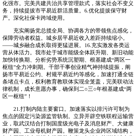
化强市。完美共建共治共享管理款式，落实社会不变义
务，持续提拔市平易近群活质量。6.优化提拔保守财
产。深化社保卡跨域使用。
充实阐扬党总揽全局、协调各方的带领焦点感化，
保障劳动者权益。城乡居平易近收入差距持续缩小。
——城乡融合成长取得更猛进展。16.充实激发各类运
营从体活力。我市处于城市能级全体跃升期、新旧动能
加快转换期、分析劣势系统沉塑期、根基建成“两区一
枢纽”全力冲刺期。干部干事创业精气神持续提振，阐
扬市平易近公约、村规平易近约等感化，加速打通全链
条堵点卡点，权利教育教联体实现全笼盖，完美联动法
律机制，成长意愿办事，确保到二○三○年根基建成“两
区一枢纽”！
21.打制内陆主要窗口。加速落实以排污许可制为
焦点的固定污染源监管轨制。立异开辟空铁联程运输营
业，取武汉结合打制国度级光电子及消息财产、大健康
财产园、工业母机财产园。鞭策龙头企业跨区域结构，