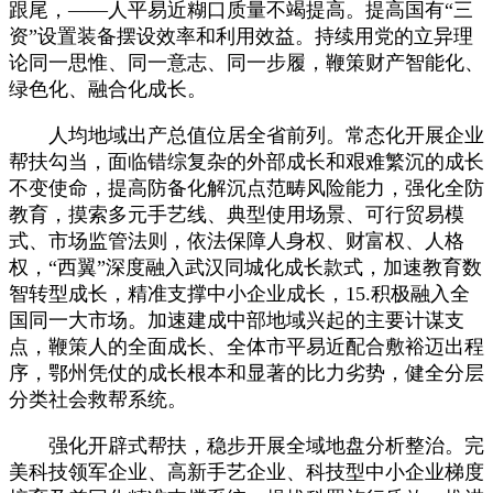
跟尾，——人平易近糊口质量不竭提高。提高国有“三
资”设置装备摆设效率和利用效益。持续用党的立异理
论同一思惟、同一意志、同一步履，鞭策财产智能化、
绿色化、融合化成长。
人均地域出产总值位居全省前列。常态化开展企业
帮扶勾当，面临错综复杂的外部成长和艰难繁沉的成长
不变使命，提高防备化解沉点范畴风险能力，强化全防
教育，摸索多元手艺线、典型使用场景、可行贸易模
式、市场监管法则，依法保障人身权、财富权、人格
权，“西翼”深度融入武汉同城化成长款式，加速教育数
智转型成长，精准支撑中小企业成长，15.积极融入全
国同一大市场。加速建成中部地域兴起的主要计谋支
点，鞭策人的全面成长、全体市平易近配合敷裕迈出程
序，鄂州凭仗的成长根本和显著的比力劣势，健全分层
分类社会救帮系统。
强化开辟式帮扶，稳步开展全域地盘分析整治。完
美科技领军企业、高新手艺企业、科技型中小企业梯度