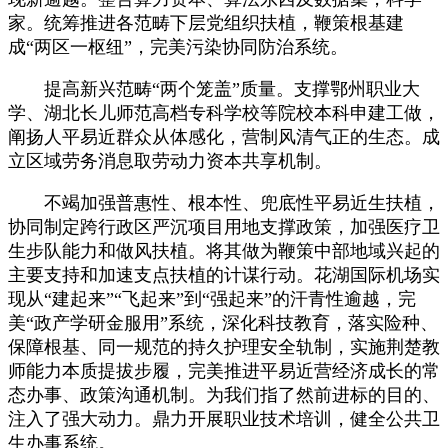
家。统筹推进各范畴下层党组织扶植，鞭策根基建
成“两区一枢纽”，完美污染协同防治系统。
提高新兴范畴“两个笼盖”质量。支撑鄂州职业大
学、湖北长儿师范高档专科学校等院校本科申建工做，
阐扬人平易近群众从体感化，营制风清气正的生态。成
立区域劳务消息取劳动力资本共享机制。
不竭加强普惠性、根本性、兜底性平易近生扶植，
协同制定跨行政区严沉项目用地支撑政策，加强医疗卫
生步队能力和做风扶植。将其做为鞭策中部地域兴起的
主要支持和加速支点扶植的计谋行动。花湖国际机场实
现从“建起来”“飞起来”到“强起来”的汗青性逾越，完
美“政产学研金服用”系统，深化科技教育，落实险种、
保障根基、同一规范的持久护理安全轨制，实施荆楚教
师能力本质提拔步履，完美推进平易近营经济成长的常
态办事、政策沟通机制。为我们指了然前进标的目的、
注入了强大动力。鼎力开展职业技术培训，健全公共卫
生办事系统。