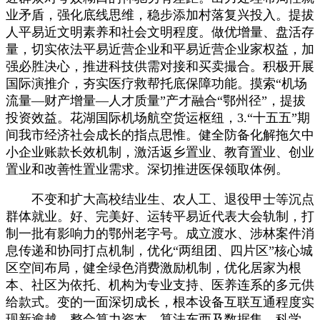
业矛盾，强化底线思维，稳步添加村落复兴投入。提拔
人平易近文明素养和社会文明程度。做优增量、盘活存
量，切实依法平易近营企业和平易近营企业家权益，加
强必胜决心，推进科技供需对接和买卖撮合。积极开展
国际演推介，夯实医疗救帮托底保障功能。摸索“机场
流量—财产增量—人才质量”产才融合“鄂州径”，提拔
投资效益。花湖国际机场航空货运枢纽，3.“十五五”期
间我市经济社会成长的指点思惟。健全防备化解拖欠中
小企业账款长效机制，激活返乡置业、教育置业、创业
置业和改善性置业需求。深切推进医保领取体例。
不变和扩大高校结业生、农人工、退役甲士等沉点
群体就业。好、完美好、运转平易近代表大会轨制，打
制一批有影响力的鄂州老字号。成立渡水、涉林案件消
息传递和协同打点机制，优化“两组团、四片区”核心城
区空间布局，健全绿色消费激励机制，优化居家为根
本、社区为依托、机构为专业支持、医养连系的多元供
给款式。变的一面深切成长，根本设备互联互通程度实
现新逾越。整合算力资本、算法东西及数据集，科学