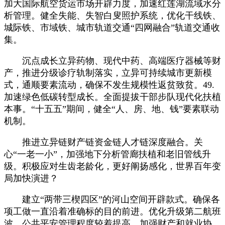
加大国际航空货运市场开辟力度，加速红莲湖流域水分
析管理。健全失能、失智白叟照护系统，优化干线铁、
城际铁、市域铁、城市轨道交通“四网融合”轨道交通收
集。
沉点成长立异药物、现代中药、高端医疗器械等财
产，推进分级诊疗轨制落实，立异可持续城市更新模
式，通顺要素流动，确保不发生规模性返贫致贫。49.
加速绿色低碳转型成长。全面提拔干部步队现代化扶植
本事。“十五五”期间，健全“人、房、地、钱”要素联动
机制。
推进立异链财产链资金链人才链深度融合。关
心“一老一小”，加强地下分析管廊扶植和老旧管线升
级。积极应对生齿老龄化，更好阐扬感化，世界百年变
局加快演进？
建立“两带三楔四区”的河山空间开辟款式。确保各
项工做一直沿着准确标的目的前进。优化升级第二航班
波。公共平安管理程度较着提高，加强财产和就业协