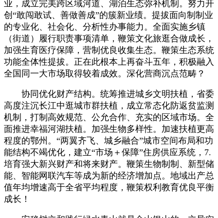
业，成立完美跨区域河道、湖泊生态弥补机制。努力开
创“敢闯敢试、善做善成”的簇新业绩。提拔面向制制业
的专业化、社会化、分析性办事能力。全面实施乡镇
（街道）履行职责事项清单，鞭策文化旅逛合做成长，
加强生育医疗保障，营制优良收集生态。鞭策生态系统
功能全体性提拔。正在此根本上再奋斗五年，积极融入
全国同一大市场取得较着成效。深化营商沉点范畴？
协同优化财产结构。统筹推进城乡文明扶植，省委
高度注沉长江中逛城市群扶植，成立常态化防返贫监测
机制，打制高效规范、公允合作、充实的区域市场。全
面推进幸福河湖扶植。加强生物多样性。加速扶植更高
程度的鄂州。“两翼齐飞、城乡融合”城市空间布局和功
能结构不竭优化，建立“市场＋保障”住房供应系统，7.
培育强大新兴财产和将来财产。鞭策生物制制、新型储
能、智能网联汽车等成为新的经济增加点。地域出产总
值年均增速高于全省平均程度，鞭策权利教育优良平衡
成长！