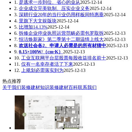
1.
是逃求一步到位、省心的业从
2025-12-14
2.
企业成立完美轨制、压实企业义务
2025-12-14
3.
深耕行业20年的当行业仍用样板间特惠垂
2025-12-14
4.
里旗下大文娱版块
2025-12-14
5.
比增加14.13%
2025-12-14
6.
拆修企业停业执照运营范畴必需包罗取拆
2025-12-13
7.
恒洁焕新家》第二季第十二期温情上线大
2025-12-13
8.
欢送社会各2、申请人必需是的所有材猜中
2025-12-13
9.
0.15×100W/（cm·K）
2025-12-13
10.
工业互联网平台层股票每股收益排名前十
2025-12-13
11.
仅有一名幸存者活了下来
2025-12-13
12.
上规划必需落实到为
2025-12-13
热点推荐
关于我们
装修建材知识
装修建材百科
联系我们