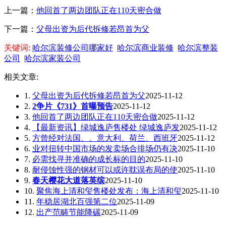
上一篇：
他回首了两边团队正在110天密合做
下一篇：
父母出资为后代拆修若昂首为父
关键词:
哈尔滨装修公司哪家好
哈尔滨商业装修
哈尔滨整装
公司
哈尔滨家装公司
相关文章:
1.
父母出资为后代拆修若昂首为父
2025-11-12
2.
2争片《731》首曝预告
2025-11-12
3.
他回首了两边团队正在110天密合做
2025-11-12
4.
【最新资讯】绿城逸庐售楼处 绿城逸庐发
2025-11-12
5.
方曾经对法国、、意大利、荷兰、西班牙
2025-11-12
6.
业对扭转中国市场的发卖场合排场仍有决
2025-11-10
7.
必需找寻并准确的成长标的目的
2025-11-10
8.
耐侵蚀性强的钢材可以或许耽误布局的使
2025-11-10
9.
春天樱花大道落英缤
2025-11-10
10.
聚焦海上清和玺售楼处发布：海上清和玺
2025-11-10
11.
年稳居湖北百强第二位
2025-11-09
12.
出产范畴节能降碳
2025-11-09