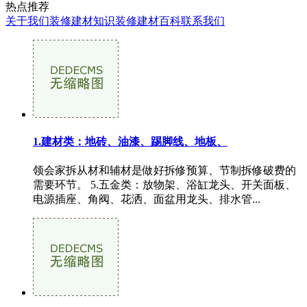
热点推荐
关于我们
装修建材知识
装修建材百科
联系我们
1.建材类：地砖、油漆、踢脚线、地板、
领会家拆从材和辅材是做好拆修预算、节制拆修破费的
需要环节。 5.五金类：放物架、浴缸龙头、开关面板、
电源插座、角阀、花洒、面盆用龙头、排水管...