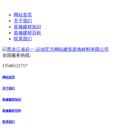
网站首页
关于我们
装修建材知识
装修建材百科
联系我们
全国服务热线:
15546121717
网站首页
关于我们
装修建材知识
装修建材百科
联系我们