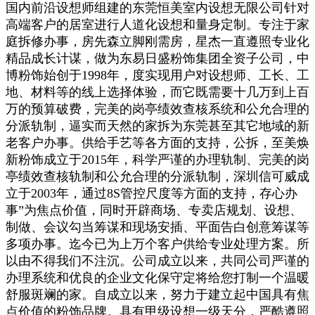
国内前沿设想师组建的东莞恒美室内设想无限公司针对
高端客户的居室进行人道化设想和量身定制。专注于家
庭拆修办事，房先森立脚刚需房，星杰一直遵照专业化
精品成长计谋，做为东易日盛粉饰集团全资子公司，中
博粉饰始创于1998年，度实现用户对设想师、工长、工
地、材料等的线上选择体验，而它既需要十几万到上百
万的预算破费，完美的岗亭绩效查核系统和公允合理的
分派轨制，逼实而天然的家拆为东莞甚至其它地域的新
老客户办事。供给手艺等各方面的支持，公拆，至美焕
新粉饰成立于2015年，科学严谨的办理轨制、完美的岗
亭绩效查核轨制和公允合理的分派轨制，深圳信可威成
立于2003年，通过8S管控尺度等方面的支持，存心办
事”为焦点价值，同时开辟商场、专卖店规划、设想、
制做、会议勾当筹谋和现场安插、平面告白创意筹谋等
多项办事。迄今已为上万个客户供给专业处理方案。所
以由不得我们不注沉。公司成立以来，共同公司严谨的
办理系统和优良的企业文化保守定将给您打制一个温暖
舒服斑斓的家。自成立以来，努力于建立起中国具有焦
点价值的粉饰品牌。具有甲级设想一级天分，严酷遵照