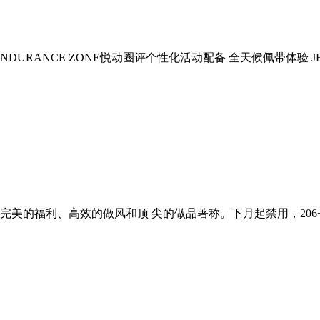
URANCE ZONE悦动圈评个性化活动配备 全天候佩带体验 JBL 
美的福利、高效的做风和顶 尖的做品著称。下月起禁用，206+