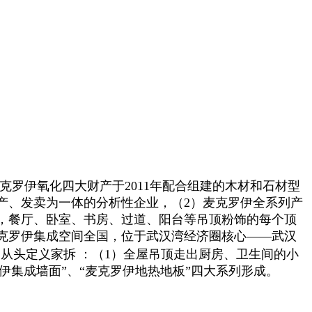
罗伊氧化四大财产于2011年配合组建的木材和石材型
产、发卖为一体的分析性企业，（2）麦克罗伊全系列产
中，餐厅、卧室、书房、过道、阳台等吊顶粉饰的每个顶
克罗伊集成空间全国，位于武汉湾经济圈核心——武汉
从头定义家拆 ：（1）全屋吊顶走出厨房、卫生间的小
伊集成墙面”、“麦克罗伊地热地板”四大系列形成。