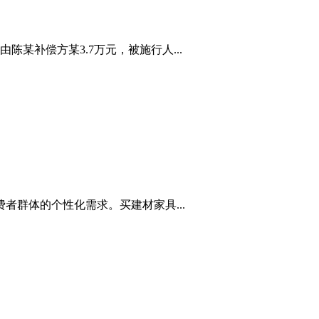
补偿方某3.7万元，被施行人...
者群体的个性化需求。买建材家具...