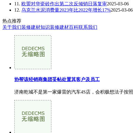
11.
欧盟对华瓷砖作出第二次反倾销日落复审
2025-03-06
12.
乌克兰水泥消费量2023年比2022年增长17%
2025-03-06
热点推荐
关于我们
装修建材知识
装修建材百科
联系我们
协帮该经销商集团妥帖处置其客户及员工
济南乾城不是第一家爆雷的汽车4S店，会积极想法子按照