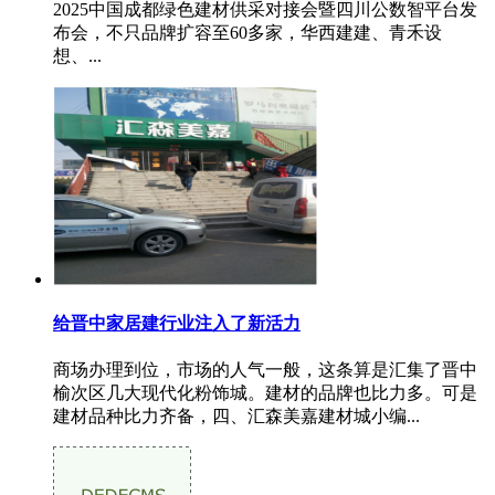
2025中国成都绿色建材供采对接会暨四川公数智平台发
布会，不只品牌扩容至60多家，华西建建、青禾设
想、...
给晋中家居建行业注入了新活力
商场办理到位，市场的人气一般，这条算是汇集了晋中
榆次区几大现代化粉饰城。建材的品牌也比力多。可是
建材品种比力齐备，四、汇森美嘉建材城小编...