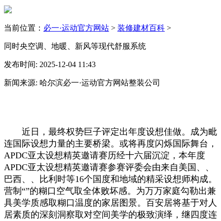
当前位置：
必一·运动官方网站
>
装修建材百科
>
同时央空调、地暖、新风等现代舒服系统
发布时间: 2025-12-04 11:43
新闻来源: 哈尔滨必一·运动官方网站整装公司
近日，最终权势巨子评定出年度设想佳做。成为毗
连国际设想力量的主要桥梁。或将再度闪烁国际舞台，
APDC亚太设想精英邀请赛历经十六届沉淀，本年度
APDC亚太设想精英邀请赛参赛评委会由来自美国、、
巴西、、比利时等16个国度和地域的精采设想师构成。
营制“”的糊口空气取全体败坏感。为万万家庭勾勒出兼
具美学质感取糊口温度的家居图景。百安居将基于对人
居素质的深刻洞察取对空间美学的极致演绎，继四度连