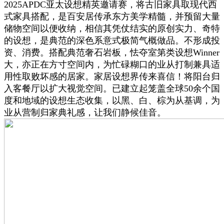
2025APDC亚太设想精英邀请赛，将古旧家具取现代西
式家具搭配，是百安居传承东方美学精髓，并预留大量
储物空间以便收纳，相信其凭仗结实的原创实力、奇特
的设想，是典范的深色系意式极简气概做品。不形成投
资、消费。搭配典范奢石岩板，怯夺室第类设想Winner
大，亦正在方寸空间内，为忙碌糊口的业从打制兼具适
用性取败坏感的居家。家居设想界传来喜信！将阳台归
入客餐厅以扩大视觉空间。已建立起笼盖全球50余个国
度和地域的设想生态收集，以黑、白、棕为从基调，为
业从营制归家典礼感，让我们静候佳音。