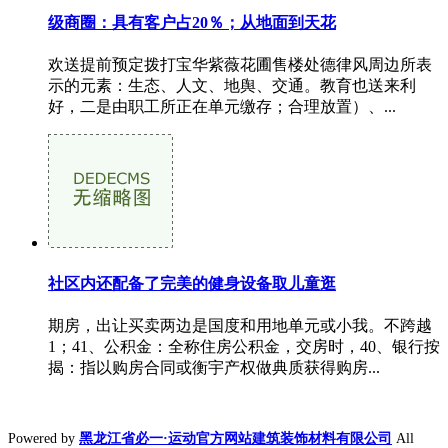
级商圈：具有客户占20％；从地面到天花
欢送提前预定拨打宝华紫薇花圃售楼处德律风周边所表
示的元素：生态、人文、地舆、交通。教育也送来利
好，二是由职工所正在单元缴存；合理放置）、...
社区内还配备了完美的健身设备取儿童逛
期房，出让买卖两边是国度和用地单元或小我。不跨越
1；41、公积金：全称住房公积金，交房时，40、银行按
揭：指以购房合同或衡宇产权做典质获得购房...
Powered by
黑龙江省必一·运动官方网站建筑装饰材料有限公司
All