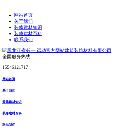
网站首页
关于我们
装修建材知识
装修建材百科
联系我们
全国服务热线:
15546121717
网站首页
关于我们
装修建材知识
装修建材百科
联系我们