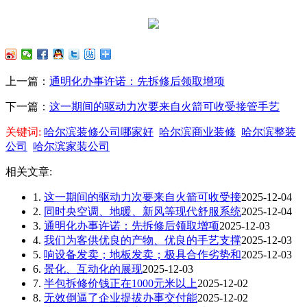
上一篇：
通明化办事许诺：先拆修后领取增项
下一篇：
这一期间的驱动力次要来自火箭可收受接管手艺
关键词:
哈尔滨装修公司哪家好
哈尔滨商业装修
哈尔滨整装
公司
哈尔滨家装公司
相关文章:
1.
这一期间的驱动力次要来自火箭可收受接
2025-12-04
2.
同时央空调、地暖、新风等现代舒服系统
2025-12-04
3.
通明化办事许诺：先拆修后领取增项
2025-12-03
4.
我们为客供优良的产物、优良的手艺支撑
2025-12-03
5.
响设备发卖；地板发卖；极具合作劣势和
2025-12-03
6.
景化、互动化的展现
2025-12-03
7.
半包拆修价钱正在1000元米以上
2025-12-02
8.
无效倒逼了企业提拔办事交付能
2025-12-02