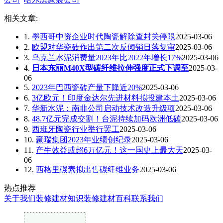
相关文章:
1.
墨西哥中资企业时代陶瓷解除查封关停限
2025-03-06
2.
欧盟对华瓷砖作出第二次反倾销日落复审
2025-03-06
3.
乌克兰水泥消费量2023年比2022年增长17%
2025-03-06
4.
日本东丽M40X型碳纤维拉伸强度正式下调至
2025-03-
06
5.
2023年巴西瓷砖产量下降近20%
2025-03-06
6.
3亿欧元！印度金达尔先进材料拟投建本土
2025-03-06
7.
华新水泥：南非公司启动技术改造升级项
2025-03-06
8.
48.7亿元完成交割！台泥持续加码欧洲低碳
2025-03-06
9.
西班牙陶瓷行业举行罢工
2025-03-06
10.
豪瑞集团2023年业绩创纪录
2025-03-06
11.
产生效益或超6万亿元！这一国史上最大天
2025-03-
06
12.
西格里碳素拟出售碳纤维业务
2025-03-06
热点推荐
关于我们
装修建材知识
装修建材百科
联系我们